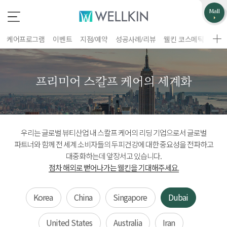
업무제휴/광고문의
고객불편사항
Mall
*
*
는 필수 입력 항목
는 필수 입력 항목
케어프로그램
이벤트
지점/예약
성공사례/리뷰
웰킨 코스메틱
웰킨
지점선택
구분
프리미어 스칼프 케어의 세계화
업체명
이름
담당자
우리는 글로벌 뷰티산업 내 스칼프 케어의 리딩 기업으로서 글로벌
휴대폰 번호
홈페이지 주소
파트너와 함께 전 세계 소비자들의 두피건강에 대한 중요성을 전파하고
대중화하는데 앞장서고 있습니다.
점차 해외로 뻗어나가는 웰킨을 기대해주세요.
제목
이름
Korea
China
Singapore
Dubai
휴대폰 번호
문의내용
United States
Australia
Iran