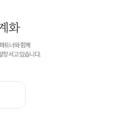
세계화
 파트너와 함께
앞장서고 있습니다.