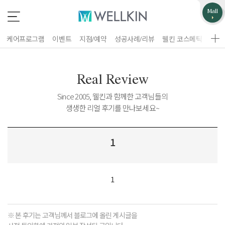
업무제휴/광고문의
고객불편사항
Mall
*
*
는 필수 입력 항목
는 필수 입력 항목
케어프로그램
이벤트
지점/예약
성공사례/리뷰
웰킨 코스메틱
웰킨
지점선택
구분
Real Review
업체명
Since 2005, 웰킨과 함께한 고객님들의
생생한 리얼 후기를 만나보세요~
이름
담당자
휴대폰 번호
1
홈페이지 주소
제목
이름
1
휴대폰 번호
문의내용
※ 본 후기는 고객님께서 블로그에 올린 게시글을