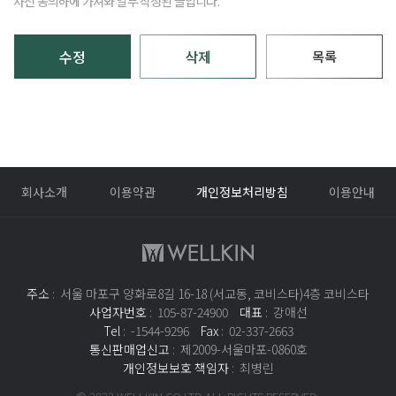
사전 동의하에 가져와 일부 작성된 글입니다.
제목
첨부파일
수정
삭제
목록
문의내용
개인정보 수집 및 이용 동의
(필수)
전체보기
확인
취소
첨부파일
회사소개
이용약관
개인정보처리방침
이용안내
개인정보 수집 및 이용 동의
(필수)
전체보기
확인
취소
주소
: 서울 마포구 양화로8길 16-18 (서교동, 코비스타)4층 코비스타
사업자번호
: 105-87-24900
대표
: 강애선
Tel
: -1544-9296
Fax
: 02-337-2663
통신판매업신고
: 제2009-서울마포-0860호
개인정보보호 책임자
: 최병린