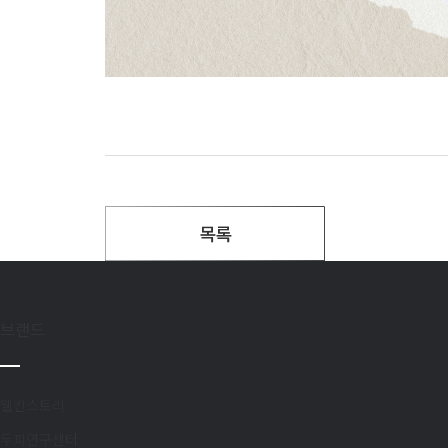
목록
브랜드
고객불편사항
업무제휴/광고문의
*
는 
웰킨스토리
두피연구센터