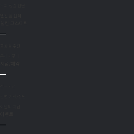
첨부파일
두피 정밀 진단
개인정보 수집 
웰킨 홈 센터
웰킨 코스메틱
개인정보 수집 
증상별 추천
온라인구매
지점/예약
전국지점
간편 예약/상담
이달의 지점
이벤트