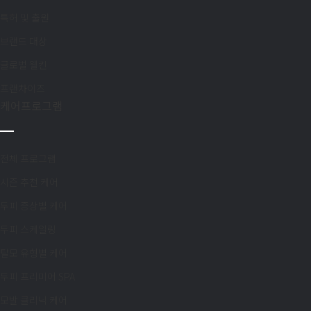
지점선택
구분
특허 및 출원
브랜드 대상
이름
담당자
글로벌 웰킨
프랜차이즈
케어프로그램
제목
이름
제목
전체 프로그램
시즌 추천 케어
문의내용
두피 증상별 케어
두피 스케일링
문의내용
탈모 유형별 케어
첨부파일
두피 프리미어 SPA
모발 클리닉 케어