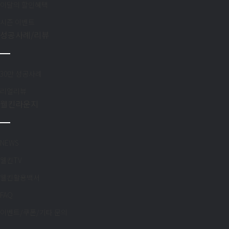
이달의 할인혜택
시즌 이벤트
성공사례/리뷰
30만 성공사례
리얼리뷰
웰킨라운지
NEWS
웰킨TV
웰킨활용백서
FAQ
이벤트/쿠폰/기타 문의