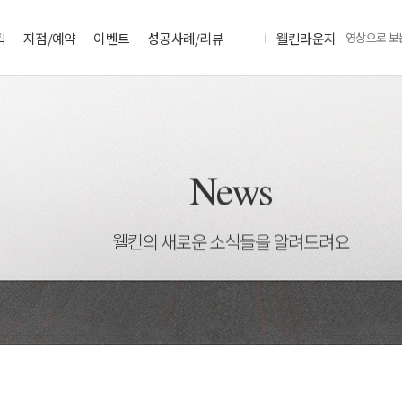
틱
지점/예약
이벤트
성공사례/리뷰
웰킨라운지
영상으로 보
News
웰킨의 새로운 소식들을 알려드려요