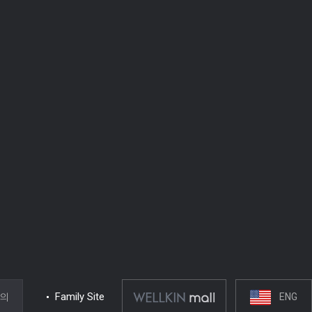
문의
Family Site
ENG