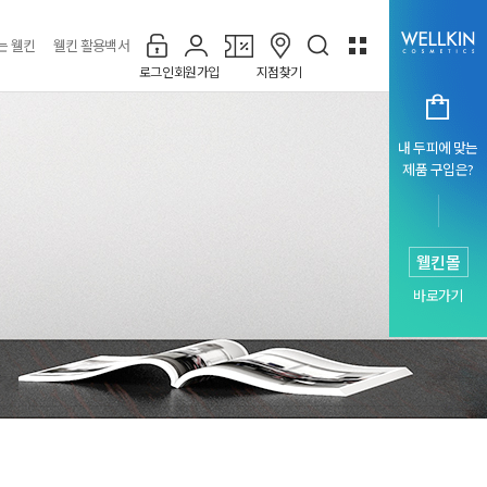
는 웰킨
웰킨 활용백서
로그인
회원가입
지점찾기
내 두피에 맞는
제품 구입은?
웰킨몰
바로가기