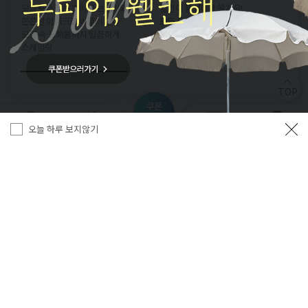
모공보다 작은 초미세 브러쉬와
웰킨이 풍성하게 쏠게요!
두
쫀쫀한 마이크로 버블이 만나
모든 두피 탈모케어, 50%
빠
파
모공 속 노폐물까지 말끔하게
(위는 50% 적용예시로 프로그램별
탈
스케일링
상이)
TOP
쿠폰
혜택
오늘 하루 보지않기
지점찾기
간편예약
프로그램
카카오채널
회사소개
이용약관
개인정보처리방침
이용안내
주소
: 서울 마포구 양화로8길 16-18 (서교동, 코비스타)4층 코비스타
사업자번호
: 105-87-24900
대표
: 강애선
Tel
: -1544-9296
Fax
: 02-337-2663
통신판매업신고
: 제2009-서울마포-0860호
개인정보보호 책임자
: 최병린