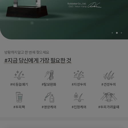
제목
첨부파일
문의내용
개인정보 수집 및 이용 동의
(필수)
전체보기
확인
취소
방황하지말고 한 번에 찾으세요
첨부파일
#지금 당신에게 가장 필요한 것
개인정보 수집 및 이용 동의
(필수)
전체보기
#비듬없애기
#탈모완화
#지성두피
#건성두피
확인
취소
#두피팩
#영양케어
#진정케어
#두피가려울때