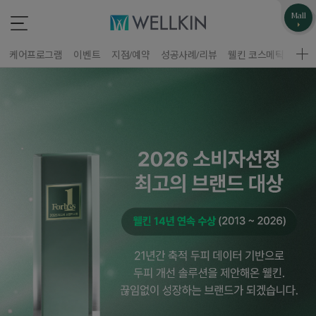
업무제휴/광고문의
고객불편사항
Mall
*
*
는 필수 입력 항목
는 필수 입력 항목
케어프로그램
이벤트
지점/예약
성공사례/리뷰
웰킨 코스메틱
웰킨
지점선택
구분
업체명
이름
담당자
휴대폰 번호
홈페이지 주소
제목
이름
휴대폰 번호
문의내용