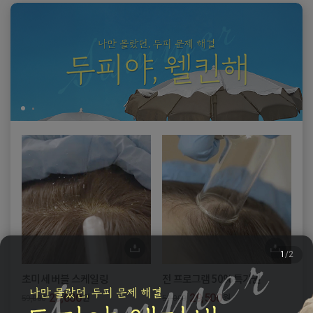
1
/2
초미세 버블 스케일링
전 프로그램 50%특가권
스
원
원
29,000
29,500
59,000
59,000
69