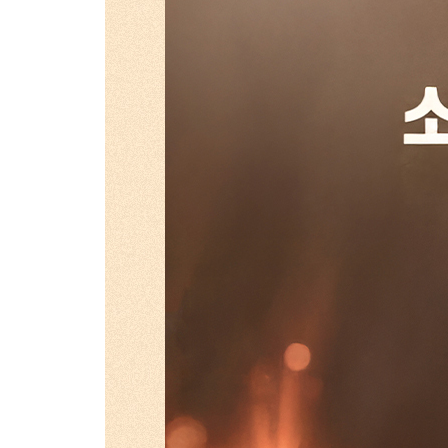
고객불편사항
업무제휴/광고문의
*
는 
지점선택
구분
이름
담당자
제목
이름
제목
문의내용
문의내용