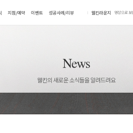
틱
지점/예약
이벤트
성공사례/리뷰
웰킨라운지
영상으로 보
News
웰킨의 새로운 소식들을 알려드려요