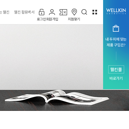
는 웰킨
웰킨 활용백서
로그인
회원가입
지점찾기
내 두피에 맞는
제품 구입은?
웰킨몰
바로가기