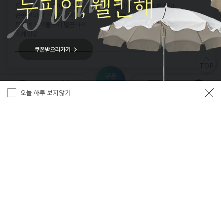
모공보다 작은 초미세 브러쉬와
웰킨이 풍성하게 쏠게요!
두
쫀쫀한 마이크로 버블이 만나
모든 두피 탈모케어, 50%
빠
파
모공 속 노폐물까지 말끔하게
(위는 50% 적용예시로 프로그램별
탈
스케일링
상이)
TOP
쿠폰
혜택
오늘 하루 보지않기
지점찾기
간편예약
프로그램
카카오채널
회사소개
이용약관
개인정보처리방침
이용안내
주소
: 서울 마포구 양화로8길 16-18 (서교동, 코비스타)4층 코비스타
사업자번호
: 105-87-24900
대표
: 강애선
Tel
: -1544-9296
Fax
: 02-337-2663
통신판매업신고
: 제2009-서울마포-0860호
개인정보보호 책임자
: 최병린