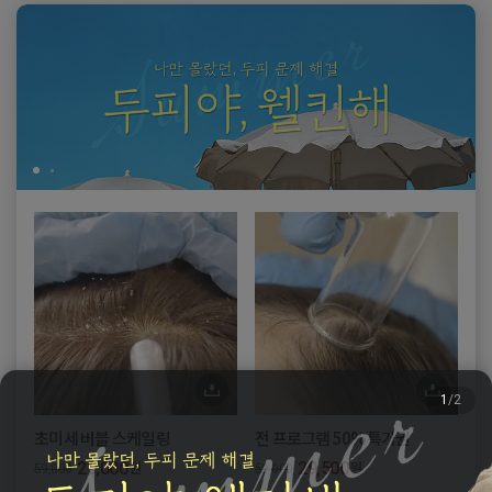
1
/2
초미세 버블 스케일링
전 프로그램 50%특가권
스
원
원
29,000
29,500
59,000
59,000
69