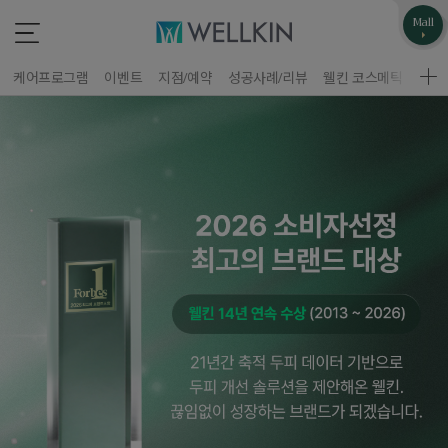
업무제휴/광고문의
고객불편사항
Mall
*
*
는 필수 입력 항목
는 필수 입력 항목
케어프로그램
이벤트
지점/예약
성공사례/리뷰
웰킨 코스메틱
웰킨
지점선택
구분
업체명
이름
담당자
휴대폰 번호
홈페이지 주소
제목
이름
휴대폰 번호
문의내용