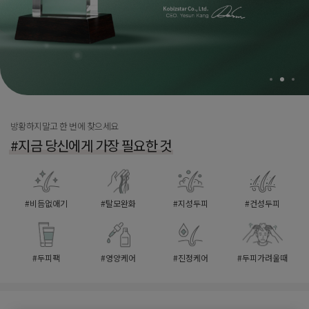
제목
첨부파일
문의내용
개인정보 수집 및 이용 동의
(필수)
전체보기
확인
취소
방황하지말고 한 번에 찾으세요
첨부파일
#지금 당신에게 가장 필요한 것
개인정보 수집 및 이용 동의
(필수)
전체보기
#비듬없애기
#탈모완화
#지성두피
#건성두피
확인
취소
#두피팩
#영양케어
#진정케어
#두피가려울때