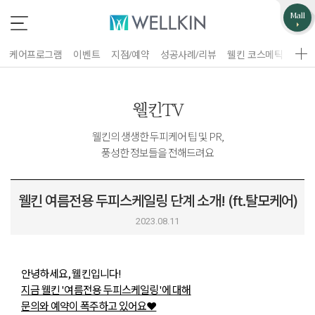
업무제휴/광고문의
고객불편사항
Mall
*
*
는 필수 입력 항목
는 필수 입력 항목
케어프로그램
이벤트
지점/예약
성공사례/리뷰
웰킨 코스메틱
웰킨
지점선택
구분
웰킨TV
업체명
웰킨의 생생한 두피케어 팁 및 PR,
풍성한 정보들을 전해드려요
이름
담당자
휴대폰 번호
웰킨 여름전용 두피스케일링 단계 소개! (ft.탈모케어)
홈페이지 주소
2023.08.11
제목
이름
안녕하세요, 웰킨입니다! ​
휴대폰 번호
지금 웰킨 '여름전용 두피스케일링'에 대해
문의내용
문의와 예약이 폭주하고 있어요❤️