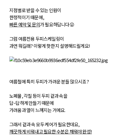
제목
지점별로 받을 수 있는 인원이
한정적이기 때문에,
첨부파일
빠른 예약 및 문의
가 필요하답니다😮
문의내용
그럼 여름전용 두피스케일링이
개인정보 수집 및 이용 동의
(필수)
전체보기
과연 뭐길래? 이렇게 핫한 지 설명해드릴게요!
확인
취소
첨부파일
개인정보 수집 및 이용 동의
(필수)
전체보기
여름철에 특히 두피가 가려운 분들 많으시죠?
확인
취소
노폐물, 각질 등이 두피 겉과 속을
답~답하게 만들기 때문에
가려움과 열이 느껴지는 거에요.
그래서 겉과 속 모두 케어가 필요한데요,
깨끗하게 비워내고 필요한 수분은 채워야 완성!