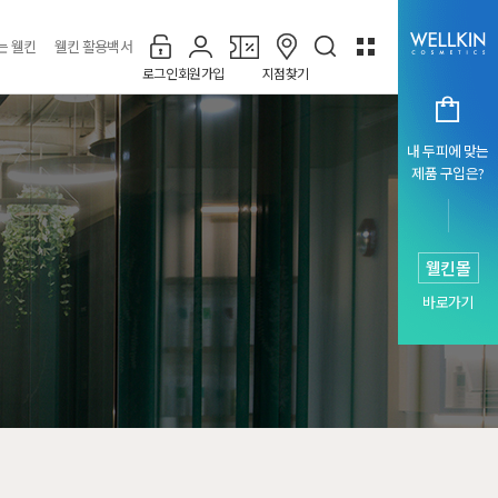
는 웰킨
웰킨 활용백서
로그인
회원가입
지점찾기
내 두피에 맞는
제품 구입은?
웰킨몰
바로가기