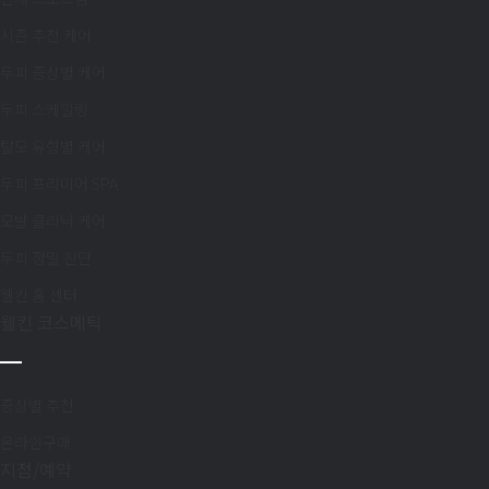
시즌 추천 케어
고객불편사항
업무제휴/광고문의
*
는 
두피 증상별 케어
두피 스케일링
지점선택
구분
탈모 유형별 케어
두피 프리미어 SPA
이름
담당자
모발 클리닉 케어
두피 정밀 진단
제목
이름
웰킨 홈 센터
웰킨 코스메틱
제목
증상별 추천
문의내용
온라인구매
지점/예약
문의내용