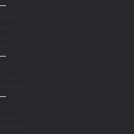
첨부파일
전국지점
간편 예약/상담
첨부파일
이달의 지점
개인정보 수집 
이벤트
개인정보 수집 
이달의 할인혜택
시즌 이벤트
성공사례/리뷰
30만 성공사례
리얼리뷰
웰킨라운지