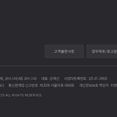
고객불편사항
업무제휴/광고
교동, 코비스타)4층 코비스타
대표 : 강애선
사업자등록번호 :
105-87-24900
663
통신판매업 신고번호 : 제2009-서울마포-0860호
개인정보보호 책임자 : 최
LTD.ALL RIGHTS RESERVED.