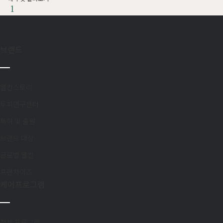
1
브랜드
웰킨스토리
두피연구센터
특허 및 출원
브랜드 대상
글로벌 웰킨
프랜차이즈
케어프로그램
전체 프로그램