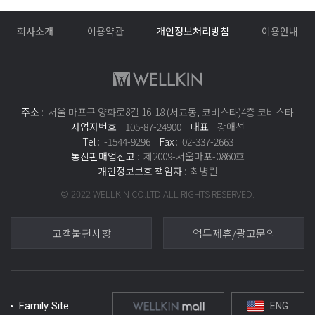
있는 점 미리 양해 부탁드립니다.
회사소개
이용약관
개인정보처리방침
이용안내
주소
: 서울 마포구 양화로8길 16-18 (서교동, 코비스타)4층 코비스타
사업자번호
: 105-87-24900
대표
: 강애선
Tel
: -1544-9296
Fax
: 02-337-2663
통신판매업신고
: 제2009-서울마포-0860호
개인정보보호 책임자
: 최병린
© 2022 WELLKIN CO.LTD.ALL RIGHTS RESERVED.
고객불편사항
업무제휴/광고문의
Family Site
ENG