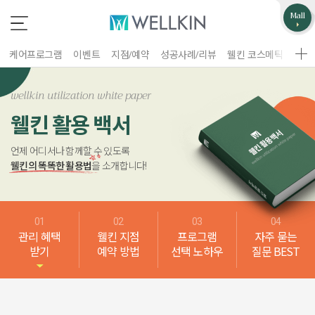
업무제휴/광고문의
고객불편사항
Mall
*
*
는 필수 입력 항목
는 필수 입력 항목
케어프로그램
이벤트
지점/예약
성공사례/리뷰
웰킨 코스메틱
웰킨
지점선택
구분
wellkin utilization white paper
업체명
웰킨 활용 백서
언제 어디서나 함께할 수 있도록
이름
담당자
웰킨의 똑똑한 활용법
을 소개합니다!
휴대폰 번호
홈페이지 주소
관리 혜택
웰킨 지점
프로그램
자주 묻는
제목
이름
받기
예약 방법
선택 노하우
질문 BEST
휴대폰 번호
문의내용