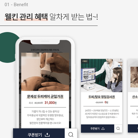
제목
01 - Benefit
웰킨 관리 혜택
알차게 받는 법~!
첨부파일
문의내용
개인정보 수집 및 이용 동의
(필수)
전체보기
확인
취소
첨부파일
개인정보 수집 및 이용 동의
(필수)
전체보기
확인
취소