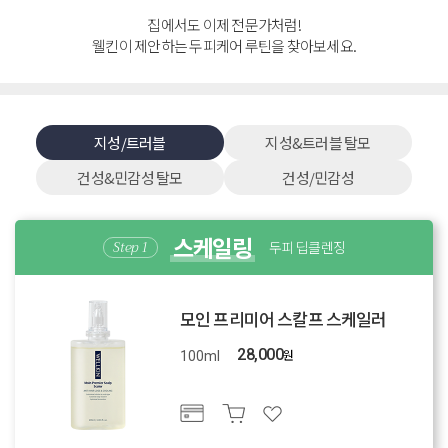
제목
집에서도 이제 전문가처럼!
웰킨이 제안하는 두피케어 루틴을 찾아보세요.
첨부파일
문의내용
개인정보 수집 및 이용 동의
(필수)
전체보기
지성/트러블
지성&트러블 탈모
확인
건성&민감성 탈모
취소
건성/민감성
첨부파일
스케일링
두피 딥클렌징
개인정보 수집 및 이용 동의
(필수)
전체보기
확인
취소
모인 프리미어 스칼프 스케일러
28,000
원
100ml