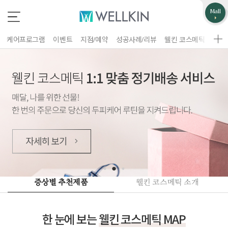
업무제휴/광고문의
고객불편사항
Mall
*
*
는 필수 입력 항목
는 필수 입력 항목
케어프로그램
이벤트
지점/예약
성공사례/리뷰
웰킨 코스메틱
웰킨
지점선택
구분
업체명
이름
담당자
휴대폰 번호
홈페이지 주소
제목
이름
증상별 추천제품
웰킨 코스메틱 소개
휴대폰 번호
문의내용
한 눈에 보는
웰킨 코스메틱 MAP