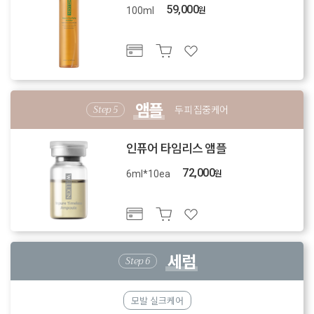
59,000
원
100ml
앰플
두피 집중케어
인퓨어 타임리스 앰플
72,000
원
6ml*10ea
세럼
모발 실크케어