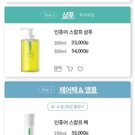
샴푸
두피세정
인퓨어 스칼프 샴푸
35,000
원
300ml
54,000
원
500ml
헤어팩 & 앰플
유·수분/영양 밸런스
인퓨어 스칼프 팩
55,000
원
230ml