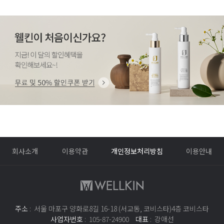
모인 프리미어 스칼프 스케일러
모인 프리미어 스칼프 스케일러
모인 프리미어 스칼프 스케일러
28,000
28,000
28,000
원
원
원
100ml
100ml
100ml
샴푸
샴푸
샴푸
두피세정
두피세정
두피세정
하이퍼 스칼프 샴푸
모인 프리미어 스칼프 샴푸
회사소개
이용약관
개인정보처리방침
이용안내
뉴트리티브 LPP 스칼프 샴푸
35,000
39,000
39,000
원
원
원
300ml
300ml
300ml
54,000
65,000
65,000
원
원
원
500ml
500ml
500ml
주소
: 서울 마포구 양화로8길 16-18 (서교동, 코비스타)4층 코비스타
사업자번호
: 105-87-24900
대표
: 강애선