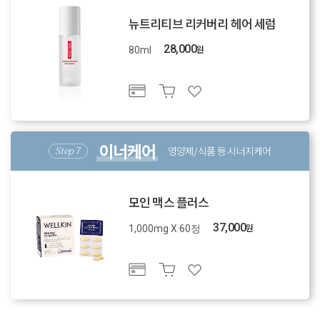
뉴트리티브 리커버리 헤어 세럼
28,000
원
80ml
이너케어
영양제/식품 등 시너지케어
모인 맥스 플러스
37,000
원
1,000mg X 60정
스케일링
스케일링
스케일링
두피 딥클렌징
두피 딥클렌징
두피 딥클렌징