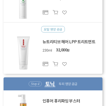
모발 영양 공급
뉴트리티브 헤어 LPP 트리트먼트
32,000
원
230ml
토닉
두피 영양 공급
인퓨어 퓨리파잉 부스터