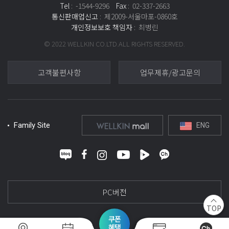
Tel
: -1544-9296
Fax
: 02-337-2663
통신판매업신고
: 제2009-서울마포-0860호
헤어팩 & 앰플
헤어팩 & 앰플
헤어팩 & 앰플
개인정보보호 책임자
: 최병린
© 2022 WELLKIN CO.LTD.ALL RIGHTS RESERVED.
유·수분/영양 밸런스
유·수분/영양 밸런스
유·수분/영양 밸런스
고객불편사항
업무제휴/광고문의
하이퍼 스칼프 팩
뉴트리티브 인텐시브 헤어 앰플
뉴트리티브 인텐시브 헤어 앰플
55,000
43,000
원
원
43,000
230ml
150ml
원
150ml
Family Site
ENG
모발 영양 공급
모발 영양 공급
모발 영양 공급
뉴트리티브 헤어 LPP 트리트먼트
뉴트리티브 헤어 LPP 트리트먼트
뉴트리티브 헤어 LPP 트리트먼트
PC버전
TOP
32,000
32,000
원
원
32,000
230ml
230ml
원
230ml
쿠폰
혜택