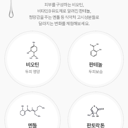
피부를 구성하는 비오틴,
비타민B 유도체로 알려진 판테놀,
청량감을 주는 멘톨 등 식약처 고시성분들로
달라지는 변화를 체험해보세요.
비오틴
판테놀
두피 영양
두피보습
멘톨
판토락톤