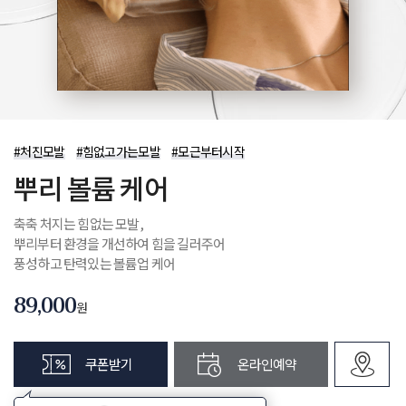
제목
첨부파일
문의내용
개인정보 수집 및 이용 동의
(필수)
전체보기
#처진모발
#힘없고가는모발
#모근부터시작
확인
취소
첨부파일
뿌리 볼륨 케어
축축 처지는 힘없는 모발,
개인정보 수집 및 이용 동의
(필수)
전체보기
뿌리부터 환경을 개선하여 힘을 길러주어
풍성하고 탄력있는 볼륨업 케어
확인
취소
89,000
원
쿠폰받기
온라인예약