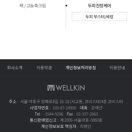
팩 / 고농축크림
두피 진정 케어
두피 부스터/세럼
회사소개
이용약관
개인정보처리방침
이용안내
주소
: 서울 마포구 양화로8길 16-18 (서교동, 코비스타)4층 코비스타
사업자번호
: 105-87-24900
대표
: 강애선
Tel
: -1544-9296
Fax
: 02-337-2663
통신판매업신고
: 제2009-서울마포-0860호
개인정보보호 책임자
: 최병린