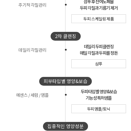
샴푸 후 잔여노폐물
주기적 각질관리
두피 각질과 기름기 제거
두피 스케일링 제품
2차 클렌징
데일리 두피클렌징
데일리 각질관리
매일 각질과 두피를 정돈
샴푸
피부타입별 영양&보습
두피타입별 영양&보습
에센스 / 세럼 / 앰플
기능성 특허앰플
두피앰플/토닉
집중적인 영양성분