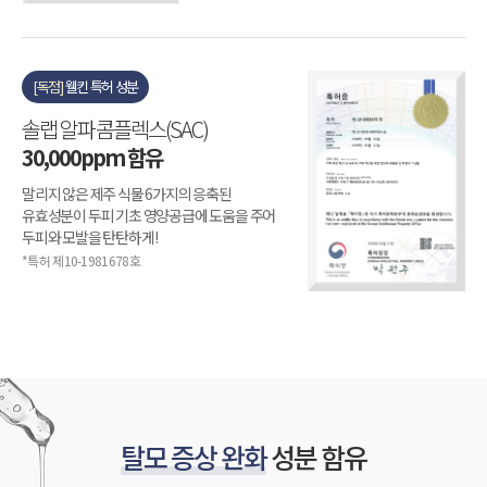
[독점]
웰킨 특허 성분
솔랩 알파 콤플렉스(SAC)
30,000ppm 함유
말리지 않은 제주 식물 6가지의 응축된
유효성분이 두피 기초 영양공급에 도움을 주어
두피와 모발을 탄탄하게!
*특허 제10-1981678호
탈모 증상 완화
성분 함유