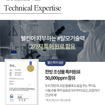
Technical Expertise
웰킨이 자부하는 #탈모기술력
2가지 특허 원료 함유
웰킨 특허 성분
한방 조성물 특허원료
50,000ppm 함유
두피 영양과 모발 볼륨에 도움을 주는 뿌리&
식물 추출 특허 원료로 두피부터 모근, 모발까지
건강하게!
*특허 제10-0780180호