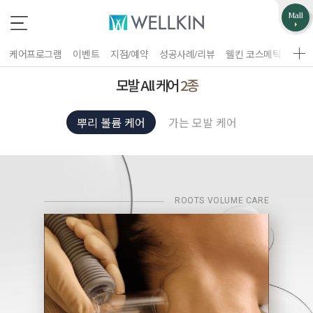
업무제휴/광고문의
고객불편사항
Mall
*
*
는 필수 입력 항목
는 필수 입력 항목
케어프로그램
이벤트
지점/예약
성공사례/리뷰
웰킨 코스메틱
웰킨
지점선택
구분
모발 All 케어
2종
업체명
뿌리 볼륨 케어
가는 모발 케어
이름
담당자
휴대폰 번호
홈페이지 주소
ROOTS VOLUME CARE
제목
이름
휴대폰 번호
문의내용