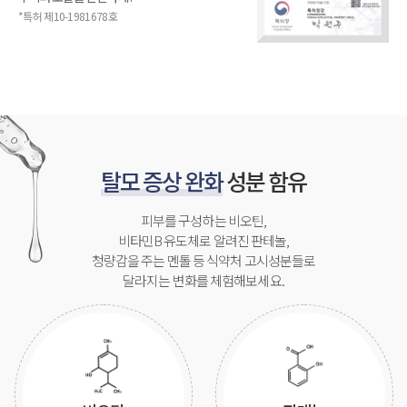
*특허 제10-1981678호
탈모 증상 완화
성분 함유
피부를 구성하는 비오틴,
비타민B 유도체로 알려진 판테놀,
청량감을 주는 멘톨 등 식약처 고시성분들로
달라지는 변화를 체험해보세요.