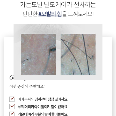
가는모발 탈모케어가 선사하는
탄탄한
#모발의 힘
을 느껴보세요!
Good for
이런 증상에 추천해요!
이마 부위의
경계선이 점점 넓어져요
부쩍
머리카락이 얇아져 힘이 없어요
가운데 머리 부분의 숱이 줄어들어요