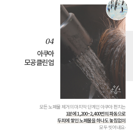
아쿠아
모공 클린 업
모든 노폐물 제거의 마지막 단계인 아쿠아 펀치는
1분에 1,200~2,400번의 파동으로
두피에 쌓인 노폐물을 하나도 놓침없이
모두 씻어내요-