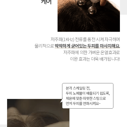
케어
저주파(1KHz) 전류를 통전 시켜 자극하며
물리적으로
딱딱하게 굳어있는 두피를 마사지해요.
저주파에 의한 가벼운 온열효과로
이완 효과는 더욱 배가됩니다!
본격 스케일링 전,
두피 노폐물이 배출되기 쉽도록,
체온에 맞춘 따뜻한 스팀으로
먼저 두피를 연화시켜요~