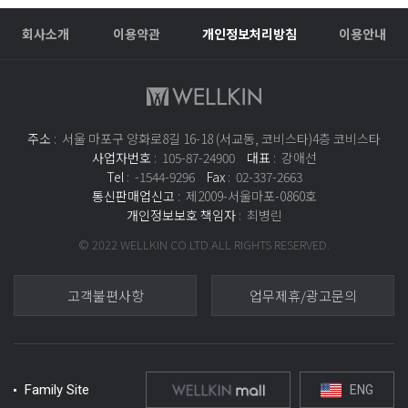
회사소개
이용약관
개인정보처리방침
이용안내
주소
: 서울 마포구 양화로8길 16-18 (서교동, 코비스타)4층 코비스타
사업자번호
: 105-87-24900
대표
: 강애선
Tel
: -1544-9296
Fax
: 02-337-2663
통신판매업신고
: 제2009-서울마포-0860호
개인정보보호 책임자
: 최병린
© 2022 WELLKIN CO.LTD.ALL RIGHTS RESERVED.
고객불편사항
업무제휴/광고문의
Family Site
ENG