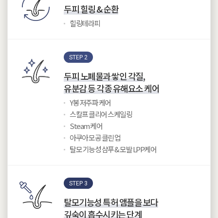
두피 힐링 & 순환
힐링테라피
STEP 2
두피 노폐물과 쌓인 각질,
유분감 등 각종 유해요소 케어
Y봉 저주파 케어
스칼프 클리어 스케일링
Steam 케어
아쿠아 모공 클린 업
탈모 기능성 샴푸 & 모발 LPP케어
STEP 3
탈모기능성 특허 앰플을 보다
깊숙이 흡수시키는 단계