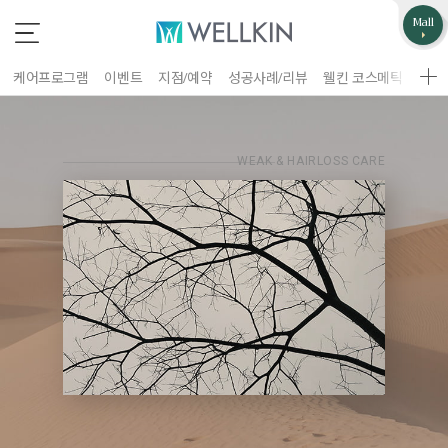
업무제휴/광고문의
고객불편사항
Mall
*
*
는 필수 입력 항목
는 필수 입력 항목
케어프로그램
이벤트
지점/예약
성공사례/리뷰
웰킨 코스메틱
웰킨
지점선택
구분
업체명
WEAK & HAIRLOSS CARE
이름
담당자
휴대폰 번호
홈페이지 주소
제목
이름
휴대폰 번호
문의내용