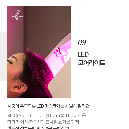
LED
코어라이트
시중의 우후죽순 LED 마스크와는 차원이 달라요~
RED (625nm) + BLUE (415nm)의 LED 파장은
각각 자외선/적외선과 흡사한 효과를 가져
기능성 성분들의 흡수력을 높여주고,