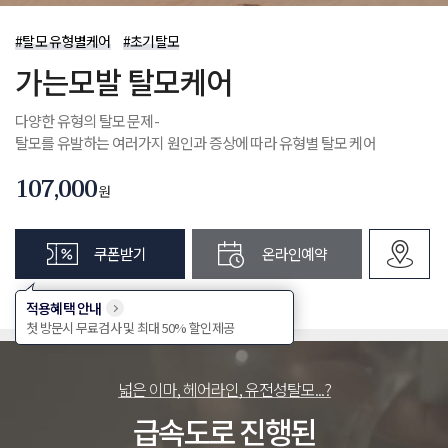
제목
#탈모 유형별케어
#초기탈모
첨부파일
가는모발 탈모케어
문의내용
다양한 유형의 탈모 문제-
개인정보 수집 및 이용 동의
(필수)
전체보기
탈모를 유발하는 여러가지 원인과 증상에 따라 유형별 탈모 케어
확인
취소
107,000
첨부파일
원
개인정보 수집 및 이용 동의
(필수)
쿠폰받기
온라인예약
전체보기
확인
취소
적용혜택 안내
첫 방문시 무료검사 및 최대 50% 할인제공
넓은 이마, 헤어라인, 유전성탈모...?
급속도로 진행된