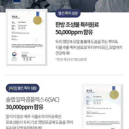
웰킨 특허 성분
한방 조성물 특허원료
50,000ppm 함유
두피 영양과 모발 볼륨에 도움을 주는 뿌리&
식물 추출 특허 원료로 두피부터 모근, 모발까지
건강하게!
*특허 제10-0780180호
[독점]
웰킨 특허 성분
솔랩 알파 콤플렉스-6(SAC)
30,000ppm 함유
말리지 않은 제주 식물 6가지의 응축된
유효성분이 두피 기초 영양공급에 도움을 주어
두피와 모발을 탄탄하게!