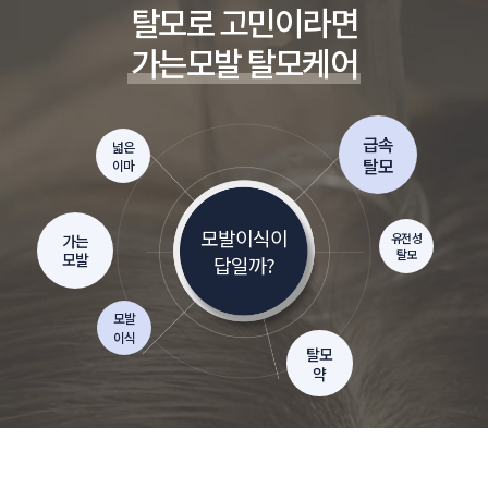
탈모로 고민이라면
가는모발 탈모케어
급속
넓은
탈모
이마
모발이식이
유전성
가는
탈모
모발
답일까?
모발
이식
탈모
약