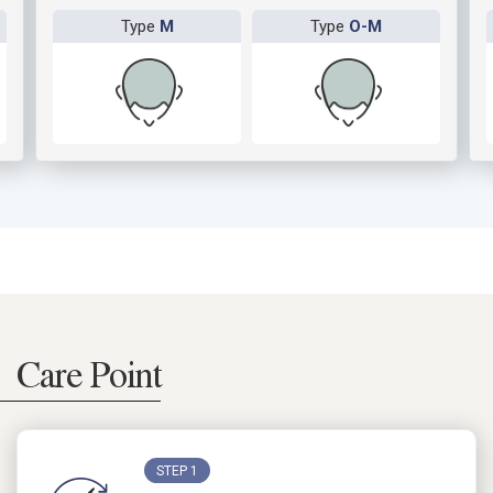
Type
M
Type
O-M
Care Point
STEP 1