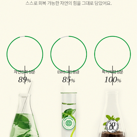
스스로 회복 가능한 자연의 힘을 그대로 담았어요.
자연친화성분
EWG그린등급
특허독점성분
89
85
100
%
%
%