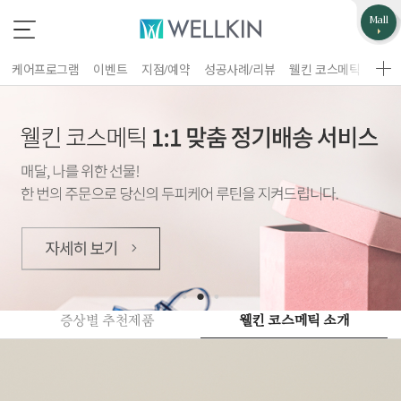
업무제휴/광고문의
고객불편사항
Mall
*
*
는 필수 입력 항목
는 필수 입력 항목
케어프로그램
이벤트
지점/예약
성공사례/리뷰
웰킨 코스메틱
웰킨
지점선택
구분
업체명
이름
담당자
휴대폰 번호
홈페이지 주소
제목
이름
증상별 추천제품
웰킨 코스메틱 소개
휴대폰 번호
문의내용