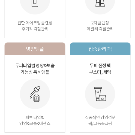
진한 메이크업 클렌징
2차 클렌징
주기적 각질관리
데일리 각질관리
영양앰플
집중관리 팩
두피타입별 영양&보습
두피 진정 팩
기능성 특허앰플
부스터, 세럼
피부 타입별
집중적인 영양성분
영양&보습&에센스
팩/고농축크림