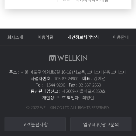
회사소개
이용약관
개인정보처리방침
이용안내
주소
: 서울 마포구 양화로8길 16-18 (서교동, 코비스타)4층 코비스타
사업자번호
: 105-87-24900
대표
: 강애선
Tel
: -1544-9296
Fax
: 02-337-2663
통신판매업신고
: 제2009-서울마포-0860호
개인정보보호 책임자
: 최병린
© 2022 WELLKIN CO.LTD.ALL RIGHTS RESERVED.
고객불편사항
업무제휴/광고문의