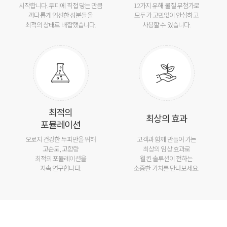
시작합니다. 두피에 직접 닿는 만큼
12가지 유해 물질 무첨가로
까다롭게 엄선한 성분들을
모두가 고민없이 안심하고
최적의 상태로 배합했습니다.
사용할 수 있습니다.
최적의
최상의 효과
포뮬레이션
오로지 건강한 두피만을 위해
고객과 함께 만들어 가는
고순도, 고함량
최상의 임상 효과로
최적의 포뮬레이션을
웰킨 솔루션이 전하는
지속 연구합니다.
소중한 가치를 만나보세요.