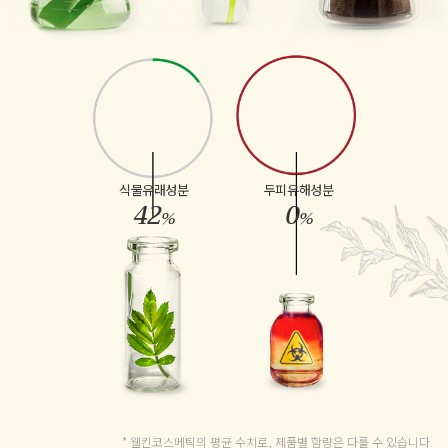
식물유래성분
두피유해성분
42
0
%
%
* 웰킨코스메틱의 평균 수치로, 제품별 함량은 다를 수 있습니다.