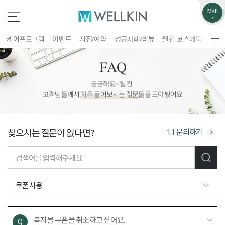
업무제휴/광고문의
고객불편사항
Mall
*
*
는 필수 입력 항목
는 필수 입력 항목
케어프로그램
이벤트
지점/예약
성공사례/리뷰
웰킨 코스메틱
웰킨
지점선택
구분
FAQ
업체명
궁금해요~ 웰킨!!
고객님들께서
자주 물어보시는 질문
들을 모아봤어요
이름
담당자
찾으시는 질문이 없다면?
1:1 문의하기
휴대폰 번호
홈페이지 주소
제목
이름
휴대폰 번호
문의내용
복지몰 쿠폰을 취소하고 싶어요.
Q