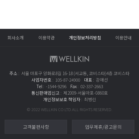
회사소개
이용약관
개인정보처리방침
이용안내
주소
: 서울 마포구 양화로8길 16-18 (서교동, 코비스타)4층 코비스타
사업자번호
: 105-87-24900
대표
: 강애선
Tel
: -1544-9296
Fax
: 02-337-2663
통신판매업신고
: 제2009-서울마포-0860호
개인정보보호 책임자
: 최병린
© 2022 WELLKIN CO.LTD.ALL RIGHTS RESERVED.
고객불편사항
업무제휴/광고문의