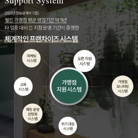
Support System
제목
(2020년 정보공개서 기준)
첨부파일
웰킨 가맹점 평균 영업기간 약 9년
타 업종 대비 긴 지점 운영 기간이 증명한
문의내용
체계적인 프랜차이즈 시스템
개인정보 수집 및 이용 동의
(필수)
전체보기
확인
취소
마케팅
첨부파일
오픈 지원
시스템
시스템
개인정보 수집 및 이용 동의
(필수)
전체보기
가맹점
가맹점
교육
모니터링
지원 시스템
시스템
시스템
확인
취소
매장 운영
안정화
시스템
위기 대응
시스템