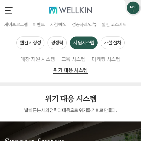
업무제휴/광고문의
고객불편사항
Mall
*
*
는 필수 입력 항목
는 필수 입력 항목
케어프로그램
이벤트
지점/예약
성공사례/리뷰
웰킨 코스메틱
웰킨
지점선택
구분
웰킨 시장성
경쟁력
지원시스템
개설 절차
업체명
매장 지원 시스템
교육 시스템
마케팅 시스템
이름
위기 대응 시스템
담당자
휴대폰 번호
홈페이지 주소
위기 대응 시스템
제목
이름
발빠른 본사의 전략과 대응으로 위기를 기회로 만들다.
휴대폰 번호
문의내용