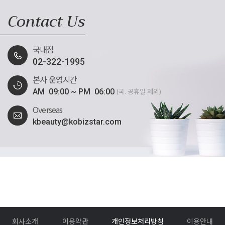
인하여 수시로 변경될 수 있고, 이에 따른 개인정보 처리방침의 지속적인 개선을
Contact Us
위하여 필요한 절차를 정하고 있습니다.
이용자들께서는 사이트 방문 시 수시로 확인하시기 바랍니다.
㈜코비스타의 개인정보 처리방침은 다음과 같은 내용을 담고 있습니다.
국내점
1. 개인정보 수집에 대한 동의
02-322-1995
2. 수집하는 개인정보 항목 및 수집방법
본사 운영시간
3. 개인정보의 수집 및 이용목적
4. 수집하는 개인정보의 보유 및 이용기간
(국. 공휴일 제외)
AM 09:00 ~ PM 06:00
5. 개인정보의 파기 절차 및 방법
6. 수집한 개인정보의 공유 및 제공
Overseas
7. 이용자 자신의 개인정보 관리(열람,정정,삭제 등)에 관한 사항
kbeauty@kobizstar.com
8. 쿠키(Cookie)의 운용 및 거부
9. 개인정보의 위탁처리
10. 개인정보보호를 위한 기술적/관리적 대책
11. 개인정보 관련 의견수렴 및 불만처리에 관한 사항
12. 개인정보 보호책임자 및 담당자의 소속-성명 및 연락처
13. 이용자 및 법정대리인의 권리와 그 행사방법
14. 권익침해 구제방법
15. 고지의 의무
1. 개인정보 수집에 대한 동의
㈜코비스타는 이용자들이 회사의 개인정보수집이용 동의 또는 이용약관의 내용에
회사소개
이용약관
개인정보처리방침
이용안내
대하여 「동의」버튼 또는 「취소」버튼을 클릭할 수 있는 절차를 마련하여,