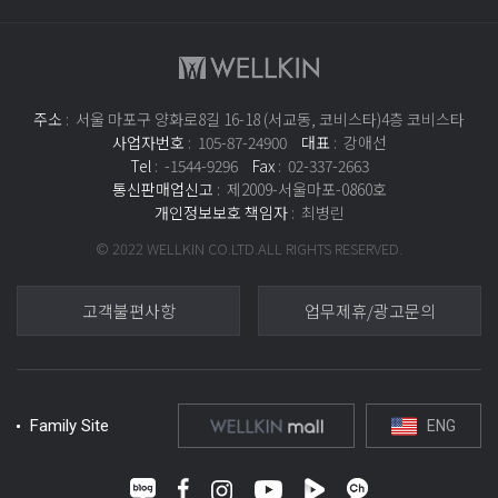
「동의」버튼을 클릭하면 개인정보 수집에 대해 동의한 것으로 봅니다.
2. 수집하는 개인정보의 항목 및 수집방법
가. 수집 항목
㈜코비스타는 이용자들이 회원서비스를 이용하기 위해 회원으로 가입하실 때 서비스
주소
: 서울 마포구 양화로8길 16-18 (서교동, 코비스타)4층 코비스타
제공을 위한 필수/선택적인 정보들을 온라인상에서 입력 받고 있습니다.
사업자번호
: 105-87-24900
대표
: 강애선
- 회원 가입 시에 받는 필수적인 정보 : 이름, 핸드폰번호, 성별, 생년월일
Tel
: -1544-9296
Fax
: 02-337-2663
- 회원제 서비스 이용에 따른 본인 확인 절차에 이용 시 수집 정보 : 아이디, 비밀번호
통신판매업신고
: 제2009-서울마포-0860호
- 서비스 및 부가 서비스 이용에 대한 요금 결제 시 수집하는 정보 : 은행계좌정보,
개인정보보호 책임자
: 최병린
신용카드정보
- 불량회원의 부정 이용 방지와 비인가 사용 방지를 위해 수집하는 정보 : IP Address
© 2022 WELLKIN CO.LTD.ALL RIGHTS RESERVED.
- 14세미만 가입자의 경우 법정대리인의 정보
- 기타 양질의 서비스 제공을 위하여 선택적으로 수집하는 정보 : 두피진단결과,
이용지점
고객불편사항
업무제휴/광고문의
나. 수집 방법
㈜코비스타는 다음과 같은 방법으로 개인정보를 수집합니다.
- 홈페이지, 모바일기기, 서면양식, 팩스, 전화, 상담 게시판, 이메일, 이벤트 응모,
배송요청
- 협력회사로부터의 제공
Family Site
ENG
- 생성정보 수집 툴을 통한 수집
다. 기타
쇼핑몰 내에서의 설문조사나 이벤트 행사 시 통계분석이나 경품제공 등을 위해