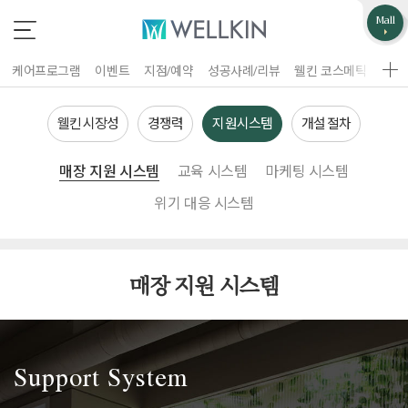
업무제휴/광고문의
고객불편사항
Mall
*
*
는 필수 입력 항목
는 필수 입력 항목
케어프로그램
이벤트
지점/예약
성공사례/리뷰
웰킨 코스메틱
웰킨
지점선택
구분
웰킨 시장성
경쟁력
지원시스템
개설 절차
업체명
매장 지원 시스템
교육 시스템
마케팅 시스템
이름
위기 대응 시스템
담당자
휴대폰 번호
홈페이지 주소
매장 지원 시스템
제목
이름
휴대폰 번호
Support System
문의내용