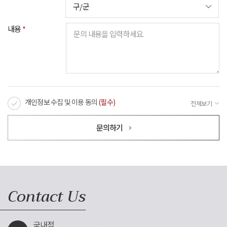
내용
*
개인정보 수집 및 이용 동의
(필수)
전체보기
㈜코비스타는 이용자의 개인정보를 보호하고 이와 관련한 고충을 신속하고 원활하게
문의하기
처리할 수 있도록 다음과 같이 개인정보 처리방침을 수립 및 공개하며,
본 개인정보 처리방침을 홈페이지 첫 화면에 공개함으로써 이용자들이 언제나
용이하게 보실 수 있도록 조치하고 있습니다.
개인정보 처리방침은 정부의 법률 및 지침 변경이나 회사의 내부 방침 변경 등으로
인하여 수시로 변경될 수 있고, 이에 따른 개인정보 처리방침의 지속적인 개선을
Contact Us
위하여 필요한 절차를 정하고 있습니다.
이용자들께서는 사이트 방문 시 수시로 확인하시기 바랍니다.
㈜코비스타의 개인정보 처리방침은 다음과 같은 내용을 담고 있습니다.
국내점