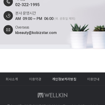
1. 개인정보 수집에 대한 동의
02-322-1995
2. 수집하는 개인정보 항목 및 수집방법
본사 운영시간
3. 개인정보의 수집 및 이용목적
4. 수집하는 개인정보의 보유 및 이용기간
(국. 공휴일 제외)
AM 09:00 ~ PM 06:00
5. 개인정보의 파기 절차 및 방법
6. 수집한 개인정보의 공유 및 제공
Overseas
7. 이용자 자신의 개인정보 관리(열람,정정,삭제 등)에 관한 사항
kbeauty@kobizstar.com
8. 쿠키(Cookie)의 운용 및 거부
9. 개인정보의 위탁처리
10. 개인정보보호를 위한 기술적/관리적 대책
11. 개인정보 관련 의견수렴 및 불만처리에 관한 사항
12. 개인정보 보호책임자 및 담당자의 소속-성명 및 연락처
13. 이용자 및 법정대리인의 권리와 그 행사방법
14. 권익침해 구제방법
15. 고지의 의무
1. 개인정보 수집에 대한 동의
㈜코비스타는 이용자들이 회사의 개인정보수집이용 동의 또는 이용약관의 내용에
회사소개
이용약관
개인정보처리방침
이용안내
대하여 「동의」버튼 또는 「취소」버튼을 클릭할 수 있는 절차를 마련하여,
「동의」버튼을 클릭하면 개인정보 수집에 대해 동의한 것으로 봅니다.
2. 수집하는 개인정보의 항목 및 수집방법
가. 수집 항목