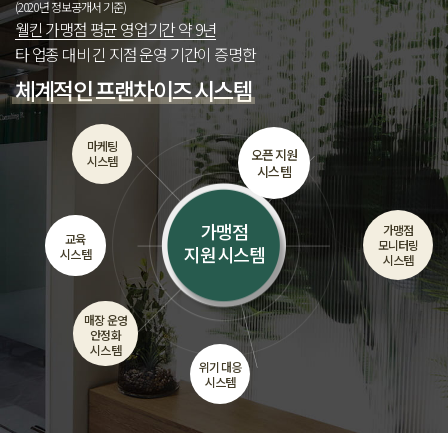
(2020년 정보공개서 기준)
제목
웰킨 가맹점 평균 영업기간 약 9년
타 업종 대비 긴 지점 운영 기간이 증명한
첨부파일
체계적인 프랜차이즈 시스템
문의내용
개인정보 수집 및 이용 동의
(필수)
전체보기
마케팅
오픈 지원
시스템
시스템
확인
취소
첨부파일
가맹점
가맹점
교육
모니터링
지원 시스템
개인정보 수집 및 이용 동의
(필수)
시스템
전체보기
시스템
확인
취소
매장 운영
안정화
시스템
위기 대응
시스템