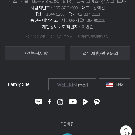
㈜코비스타는 이용자들이 회원서비스를 이용하기 위해 회원으로 가입하실 때 서비스
주소
: 서울 마포구 양화로8길 16-18 (서교동, 코비스타)4층 코비스타
제공을 위한 필수/선택적인 정보들을 온라인상에서 입력 받고 있습니다.
사업자번호
: 105-87-24900
대표
: 강애선
- 회원 가입 시에 받는 필수적인 정보 : 이름, 핸드폰번호, 성별, 생년월일
Tel
: -1544-9296
Fax
: 02-337-2663
- 회원제 서비스 이용에 따른 본인 확인 절차에 이용 시 수집 정보 : 아이디, 비밀번호
통신판매업신고
: 제2009-서울마포-0860호
- 서비스 및 부가 서비스 이용에 대한 요금 결제 시 수집하는 정보 : 은행계좌정보,
개인정보보호 책임자
: 최병린
신용카드정보
- 불량회원의 부정 이용 방지와 비인가 사용 방지를 위해 수집하는 정보 : IP Address
© 2022 WELLKIN CO.LTD.ALL RIGHTS RESERVED.
- 14세미만 가입자의 경우 법정대리인의 정보
- 기타 양질의 서비스 제공을 위하여 선택적으로 수집하는 정보 : 두피진단결과,
이용지점
고객불편사항
업무제휴/광고문의
나. 수집 방법
㈜코비스타는 다음과 같은 방법으로 개인정보를 수집합니다.
- 홈페이지, 모바일기기, 서면양식, 팩스, 전화, 상담 게시판, 이메일, 이벤트 응모,
배송요청
- 협력회사로부터의 제공
Family Site
ENG
- 생성정보 수집 툴을 통한 수집
다. 기타
쇼핑몰 내에서의 설문조사나 이벤트 행사 시 통계분석이나 경품제공 등을 위해
선별적으로 개인정보 입력을 요청할 수 있습니다. 그러나, 이용자의 기본적 인권
침해의 우려가 있는 민감한 개인정보(인종 및 민족, 사상 및 신조, 출신지 및 본적지,
정치적 성향 및 범죄기록, 건강상태 및 성생활 등)는 수집하지 않으며 부득이하게
PC버전
수집해야 할 경우 이용자들의 사전동의를 반드시 구할 것입니다.
TOP